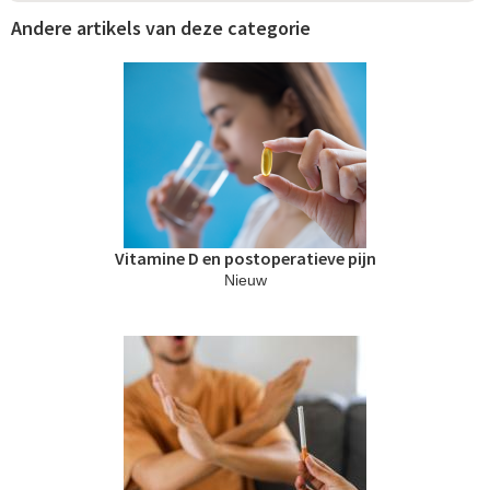
Andere artikels van deze categorie
P
a
g
i
n
Vitamine D en postoperatieve pijn
a
Nieuw
'
s