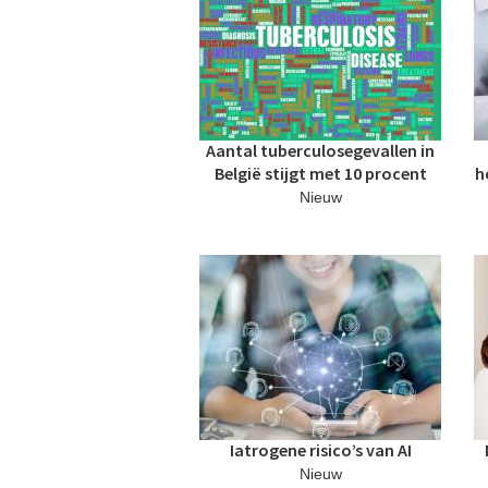
e
a
t
g
i
n
Aantal tuberculosegevallen in
a
België stijgt met 10 procent
h
'
Nieuw
s
Iatrogene risico’s van AI
Nieuw