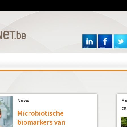
Overslaan
en
naar
de
inhoud
gaan
News
Me
ca
Microbiotische
biomarkers van