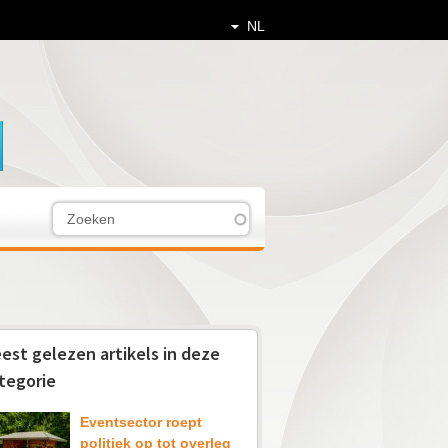
NL
Z
Z
o
e
o
k
e
e
n
k
est gelezen artikels in deze
v
tegorie
e
l
Eventsector roept
politiek op tot overleg