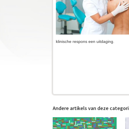
h
P
i
h
e
r
a
klinische respons een uitdaging.
r
m
a
p
l
a
Andere artikels van deze categor
n
P